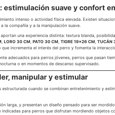
 estimulación suave y confort e
miento intenso o actividad física elevada. Existen situac
o a la compañía y a la manipulación suave.
 aportan una experiencia distinta: textura blanda, posibil
M
,
LORO 30 CM
,
PATO 30 CM
,
TIGRE 19×26 CM
,
TUCÁN 
o que incrementa el interés del perro y fomenta la interacc
mente adecuados para perros jóvenes, perros que pasan tie
 nocturna o en momentos de descanso supervisado.
der, manipular y estimular
estructurada cuando se combinan entretenimiento y estímul
ión larga, y presentan un diseño pensado para ser mordido
indicadas para perros que disfrutan mordiendo objetos con 