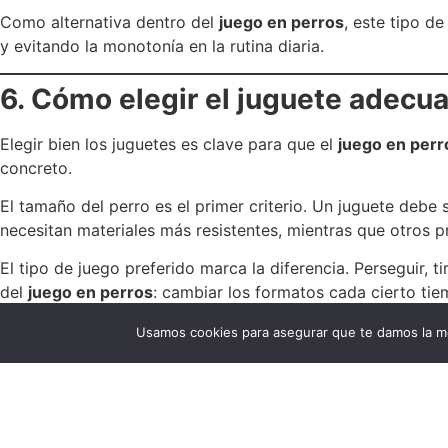
Como alternativa dentro del
juego en perros
, este tipo d
y evitando la monotonía en la rutina diaria.
6. Cómo elegir el juguete adecua
Elegir bien los juguetes es clave para que el
juego en perr
concreto.
El tamaño del perro es el primer criterio. Un juguete debe
necesitan materiales más resistentes, mientras que otros pr
El tipo de juego preferido marca la diferencia. Perseguir, 
del
juego en perros
: cambiar los formatos cada cierto tiem
Por último, la seguridad es imprescindible. Supervisar el us
Usamos cookies para asegurar que te damos la me
estado no solo entretiene, sino que contribuye al bienestar
Integrar distintos tipos de
juego en perros
a través de jug
ser algo puntual para convertirse en una herramienta diaria