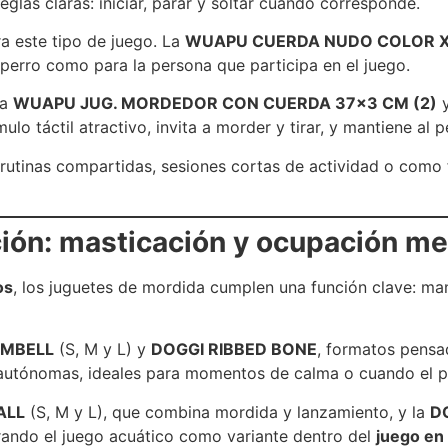
eglas claras: iniciar, parar y soltar cuando corresponde.
a este tipo de juego. La
WUAPU CUERDA NUDO COLOR X
perro como para la persona que participa en el juego.
da
WUAPU JUG. MORDEDOR CON CUERDA 37×3 CM (2)
o táctil atractivo, invita a morder y tirar, y mantiene al p
n rutinas compartidas, sesiones cortas de actividad o com
ión: masticación y ocupación me
os
, los juguetes de mordida cumplen una función clave: ma
UMBELL
(S, M y L) y
DOGGI RIBBED BONE
, formatos pensa
autónomas, ideales para momentos de calma o cuando el pe
ALL
(S, M y L), que combina mordida y lanzamiento, y la
DO
orando el juego acuático como variante dentro del
juego en