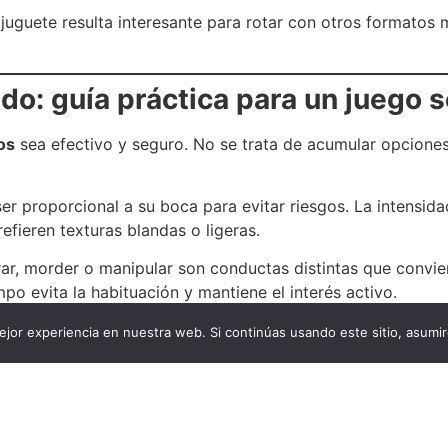
e juguete resulta interesante para rotar con otros formato
do: guía práctica para un juego 
os
sea efectivo y seguro. No se trata de acumular opcione
 ser proporcional a su boca para evitar riesgos. La intensi
efieren texturas blandas o ligeras.
tirar, morder o manipular son conductas distintas que convi
po evita la habituación y mantiene el interés activo.
o, revisar el estado del juguete y retirarlo si se deteriora
jor experiencia en nuestra web. Si continúas usando este sitio, asumi
 general del perro.
uetes adecuados permite construir rutinas más completas, 
 de bienestar físico, mental y emocional.