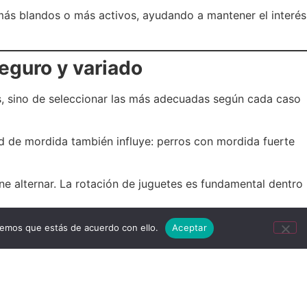
s más blandos o más activos, ayudando a mantener el interés
seguro y variado
s, sino de seleccionar las más adecuadas según cada caso
dad de mordida también influye: perros con mordida fuerte
ene alternar. La rotación de juguetes es fundamental dentro
 forma parte de una rutina responsable. Un juguete en buen
remos que estás de acuerdo con ello.
Aceptar
equilibradas y adaptadas a cada etapa. El juego deja de