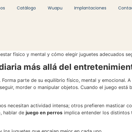
mos
Catálogo
Wuapu
Implantaciones
Conta
estar físico y mental y cómo elegir juguetes adecuados según
iaria más allá del entretenimien
Forma parte de su equilibrio físico, mental y emocional. A 
guir, morder o manipular objetos. Cuando el juego está bien
os necesitan actividad intensa; otros prefieren masticar c
o, hablar de
juego en perros
implica entender los distintos
 y los juguetes que encajan mejor en cada uno.