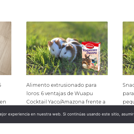
6
Alimento extrusionado para
Snac
loros: 6 ventajas de Wuapu
para
en
Cocktail Yaco/Amazona frente a
peq
las mezclas tradicionales
jor experiencia en nuestra web. Si continúas usando este sitio, asumi
agosto 3, 2026
julio 