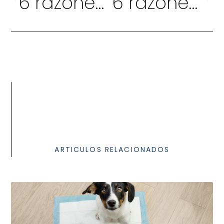
6 razones por las que la cubeta Hop In de Savic mejora la higiene y la privacidad de los gatos
6 razones por las que la Savic Rueda Rolly para roedores favorece su salud y bienestar
ARTICULOS RELACIONADOS